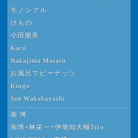
モノンクル
けもの
小田朋美
Kaco
Nakajima Masaru
お風呂でピーナッツ
Kingo
Jun Wakabayashi
南 博
南博×林栄一×伊地知大輔Trio