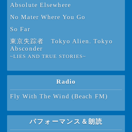
Absolute Elsewhere
No Mater Where You Go
So Far
東京失踪者 Tokyo Alien. Tokyo
Absconder
~LIES AND TRUE STORIES~
Radio
Fly With The Wind (Beach FM)
パフォーマンス＆朗読