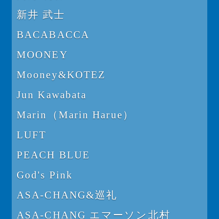
新井 武士
BACABACCA
MOONEY
Mooney&KOTEZ
Jun Kawabata
Marin（Marin Harue）
LUFT
PEACH BLUE
God's Pink
ASA-CHANG&巡礼
ASA-CHANG エマーソン北村