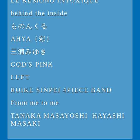
LE KEMONO INTOXIQUE
behind the inside
ものんくる
AHYA（彩）
三浦みゆき
GOD'S PINK
LUFT
RUIKE SINPEI 4PIECE BAND
From me to me
TANAKA MASAYOSHI HAYASHI
MASAKI