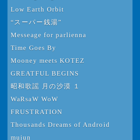
Low Earth Orbit
“スーパー銭湯”
Messeage for parlienna
Time Goes By
Mooney meets KOTEZ
GREATFUL BEGINS
昭和歌謡 月の沙漠 １
WaRsaW WoW
FRUSTRATION
Thousands Dreams of Android
mujun