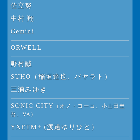
佐立努
中村 翔
Gemini
ORWELL
野村誠
SUHO（稲垣達也、バヤラト）
三浦みゆき
SONIC CITY
（オノ・ヨーコ、小山田圭
吾、VA）
YXETM+ (渡邊ゆりひと）