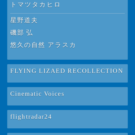
トマツタカヒロ
星野道夫
磯部 弘
悠久の自然 アラスカ
FLYING LIZAED RECOLLECTION
Cinematic Voices
flightradar24