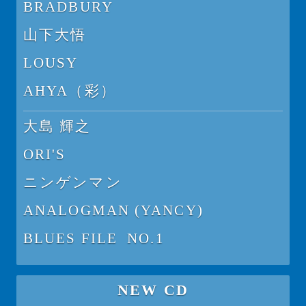
BRADBURY
山下大悟
LOUSY
AHYA（彩）
大島 輝之
ORI'S
ニンゲンマン
ANALOGMAN (YANCY)
BLUES FILE NO.1
NEW CD