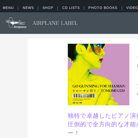
MENU
｜
NEWS
｜
SHOP
｜
CD LISTS
｜
PHOTO BOOKS
｜
VIDEO
独特で卓越したピアノ演
圧倒的で全方向的な才能
ー！