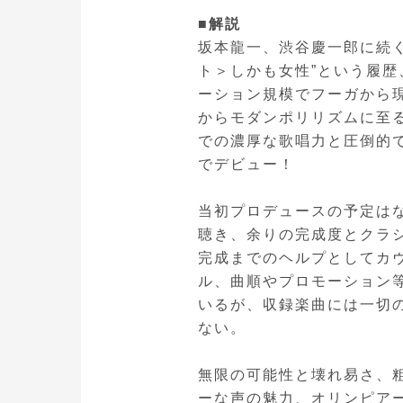
■解説
坂本龍一、渋谷慶一郎に続
ト＞しかも女性”という履歴
ーション規模でフーガから
からモダンポリリズムに至
での濃厚な歌唱力と圧倒的
でデビュー！
当初プロデュースの予定は
聴き、余りの完成度とクラ
完成までのヘルプとしてカ
ル、曲順やプロモーション
いるが、収録楽曲には一切
ない。
無限の可能性と壊れ易さ、
ーな声の魅力、オリンピア