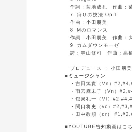
作詞：菊地成孔 作曲：菊
7. 狩りの技法 Op.1
作曲：小田朋美
8. Mのロマンス
作詞：小田朋美 作曲：大
9. カムダウンモーゼ
詩：寺山修司 作曲：高橋
プロデュース ： 小田朋
■ミュージシャン
・吉田篤貴（Vn）#2,#4,#7
・雨宮麻未子（Vn）#2,#4,#
・舘泉礼一（Vl）#2,#4,#7
・関口将史（vc）#2,#3,#4,
・田中教順（dr） #1,#2,#3
■
YOUTUBE告知動画はこ