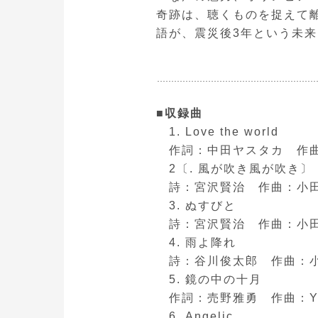
奇跡は、聴くものを捉えて
語が、震災後3年という未
■収録曲
1. Love the world
作詞：中田ヤスタカ 作曲
2〔. 風が吹き風が吹き〕
詩：宮沢賢治 作曲：小田
3. ぬすびと
詩：宮沢賢治 作曲：小田
4. 雨よ降れ
詩：谷川俊太郎 作曲：小
5. 鏡の中の十月
作詞：売野雅勇 作曲：Y
6. Angelic