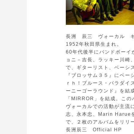
長洲 辰三 ヴォーカル 
1952年秋田県生まれ。
60年代後半にバンドボーイ
ョニ－吉長、ラッキー川崎
で、ギターリスト、ベーシス
『ブロッサム３５』にベー
ｒｈ！ブルース・パラダイス
ーニーゴーラウンド』を結成
「MIRROR」を結成。こ
ヴォーカルでの活動が主流
志、永本忠、Marin Har
で、２枚のアルバムをリリ
長洲辰三 Official HP