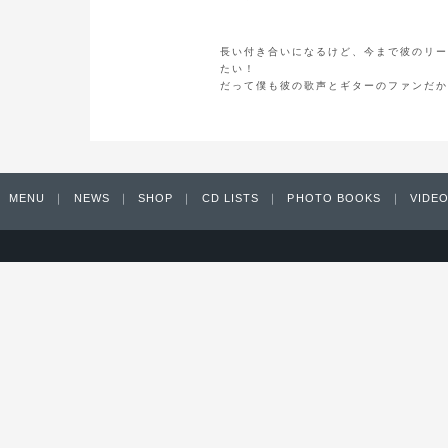
長い付き合いになるけど、今まで彼のリー
たい！
だって僕も彼の歌声とギターのファンだか
MENU
｜
NEWS
｜
SHOP
｜
CD LISTS
｜
PHOTO BOOKS
｜
VIDEO