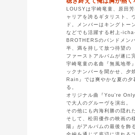
聴き終えて俺は胸が熱くな
LOUSYは宇崎竜童、原田
ャリアを誇るギタリスト、
ド。メンバーはキングトー
などでも活躍する村上-icha-
BROTHERSのバンドメ
半、満を持して放つ待望の
ファーストアルバムが遂に
宇崎竜童の名曲『無風地帯
ックナンバーを聞かせ、夕焼
Rain』では爽やかな夏の
る。
オリジナル曲『You're O
で大人のグルーヴを演出。
その他にも内海利勝の隠れ
そして、松田優作の映画の
陽』がアルバムの最後を飾
全編を通じて底辺に流れる