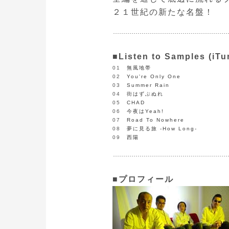
２１世紀の新たな名盤！
■Listen to Samples (iTu
01
無風地帯
02
You're Only One
03
Summer Rain
04
街はずぶぬれ
05
CHAD
06
今夜はYeah!
07
Road To Nowhere
08
夢に見る旅 -How Long-
09
西陽
■プロフィール