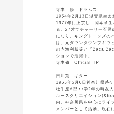
寺本 修 ドラムス
1954年2月13日滋賀県生ま
1977年に上京し、岡本章
る。27才でチャーリー石黒
になり、キングトーンズの
は、元ダウンタウンブギウビ
の内海利勝等と『Baca B
ションで活躍中。
寺本修 Official HP
吉川寛 ギター
1965年5月6日神奈川県茅
牡牛座A型 中学2年の時友
ルースクリエイション)&Boo
内、神奈川県を中心にライ
メンバーとして活動。現在