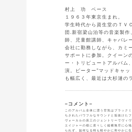
村上 功 ベース
１９６３年東京生まれ。
学生時代から資生堂のＴＶ
団.新宿梁山泊等の音楽製
師、児童館講師、キャバレ
会社に勤務しながら、カミ
サポートに参加。クイーン
ー・トリビュートアルバム
演。ピーター”マッドキャッ
も幅広く、最近は大杉漣の
−コメント−
このアルバム全体に漂う空気はブラックミ
ちされたパワフルなサウンドと垢抜けたフ
ヴォーカルの辰三のジェントリーでヴィヴ
エイジャーの様に若々しく縦横無尽に心地
られず、如何なる時も軽やかに和やかに生